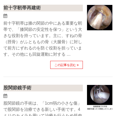
前十字靭帯再建術
前十字靭帯は膝の関節の中にある重要な靭
帯で、「膝関節の安定性を保つ」という大
きな役割を持っています。主に、すねの骨
（脛骨）がふとももの骨（大腿骨）に対し
て前方にずれるのを防ぐ役割を担っていま
す。その他にも回旋運動に対する …
この記事を読む
股関節鏡手術
股関節鏡の手術は、「1cm弱の小さな傷」
で股関節を治療できる新しい手術です。4
ミリのカメラを用いて治療を行うため筋肉