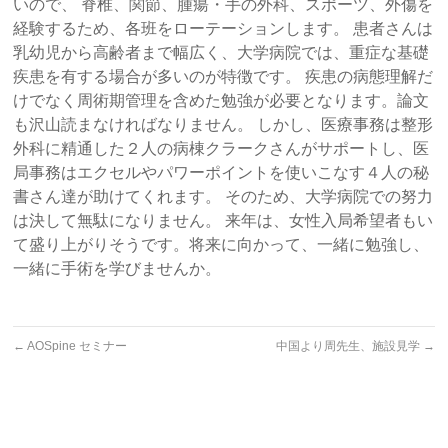
いので、 脊椎、関節、腫瘍・手の外科、スポーツ、外傷を
経験するため、各班をローテーションします。 患者さんは
乳幼児から高齢者まで幅広く、大学病院では、重症な基礎
疾患を有する場合が多いのが特徴です。 疾患の病態理解だ
けでなく周術期管理を含めた勉強が必要となります。論文
も沢山読まなければなりません。 しかし、医療事務は整形
外科に精通した２人の病棟クラークさんがサポートし、医
局事務はエクセルやパワーポイントを使いこなす４人の秘
書さん達が助けてくれます。 そのため、大学病院での努力
は決して無駄になりません。 来年は、女性入局希望者もい
て盛り上がりそうです。将来に向かって、一緒に勉強し、
一緒に手術を学びませんか。
←
AOSpine セミナー
中国より周先生、施設見学
→