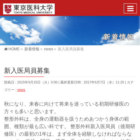
HOME
»
新着情報
»
news
»
新入医局員募集
新入医局員募集
投稿日 : 2015年9月15日（火）0:00
最終更新日時 : 2017年6月7日（水）11:25
カテ
ゴリー :
news
秋になり、来春に向けて将来を迷っている初期研修医の
方々も多いと思います。
整形外科は、全身の運動器を扱うためあつかう身体の範
囲、種類が最も広い科です。 整形外科新入医局員（後期研
修医）の最初の1年は、まず全体を経験しなければならな