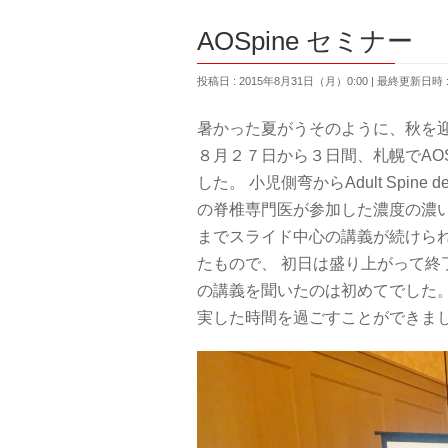
AOSpine セミナー
投稿日 : 2015年8月31日（月）0:00
最終更新日時 : 
暑かった夏がうそのように、秋を
８月２７日から３日間、札幌でAO
した。 小児側弯からAdult Spin
の脊椎専門医が参加した濃度の濃
までスライド中心の講義が続けら
たもので、 初日は盛り上がって
の講義を聞いたのは初めてでした
実した時間を過ごすことができま