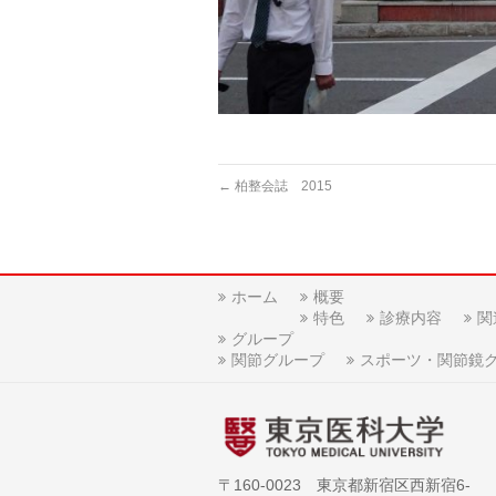
←
柏整会誌 2015
ホーム
概要
特色
診療内容
関
グループ
関節グループ
スポーツ・関節鏡
〒160-0023 東京都新宿区西新宿6-