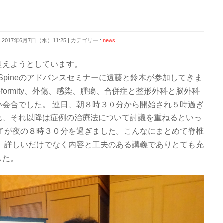
2017年6月7日（水）11:25
カテゴリー :
news
迎えようとしています。
Spineのアドバンスセミナーに遠藤と鈴木が参加してきま
e deformity、外傷、感染、腫瘍、合併症と整形外科と脳外科
い会合でした。 連日、朝８時３０分から開始され５時過ぎ
れ、それ以降は症例の治療法について討議を重ねるといっ
終了が夜の８時３０分を過ぎました。こんなにまとめて脊椎
。 詳しいだけでなく内容と工夫のある講義でありとても充
した。