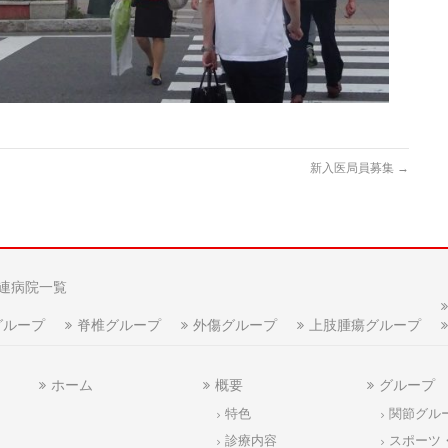
新入医局員募集
→
連病院一覧
グループ
脊椎グループ
外傷グループ
上肢腫瘍グループ
ホーム
概要
グループ
特色
関節グル
診療内容
スポーツ