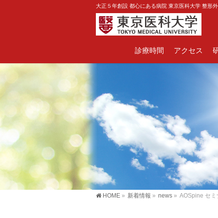
大正５年創設 都心にある病院 東京医科大学 整形
診療時間
アクセス
HOME
»
新着情報
»
news
»
AOSpine セ