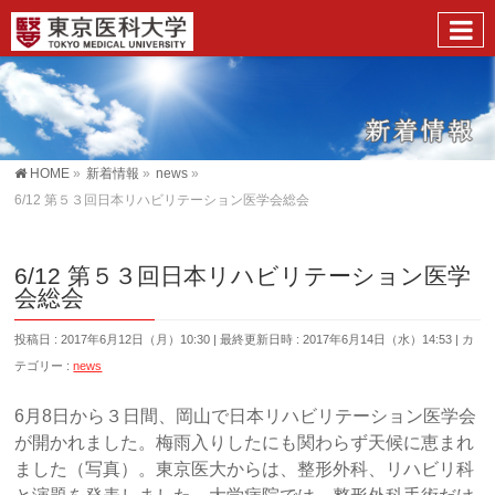
HOME
»
新着情報
»
news
»
6/12 第５３回日本リハビリテーション医学会総会
6/12 第５３回日本リハビリテーション医学
会総会
投稿日 : 2017年6月12日（月）10:30
最終更新日時 : 2017年6月14日（水）14:53
カ
テゴリー :
news
6月8日から３日間、岡山で日本リハビリテーション医学会
が開かれました。梅雨入りしたにも関わらず天候に恵まれ
ました（写真）。東京医大からは、整形外科、リハビリ科