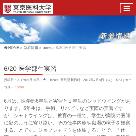
HOME
»
新着情報
»
news
»
6/20 医学部生実習
6/20 医学部生実習
投稿日 : 2017年6月20日（火）10:09
最終更新日時 : 2017年7月4日（火）15:57
カテ
ゴリー :
news
6月は、医学部6年生と実習と１年生のシャドウイングがあ
ります。6年生は、手術、リハビリなど実際の実習です
が、シャドウイングは、教育の一種で、学生が病院の医師
に影のように寄り添い、その仕事内容や職場の様子を観察
することです。ジョブシャドウを体験することで、「仕