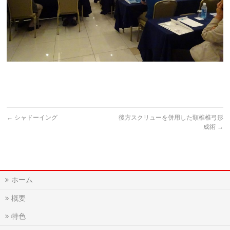
←
シャドーイング
後方スクリューを併用した頸椎椎弓形
成術
→
ホーム
概要
特色