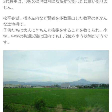
2代将軍は、3男の当時は相当な要所であったに違いありま
せん。
松平春嶽、橋本左内など賢者を多数輩出した教育のさかん
な土地柄で、
子供たちは大人にきちんと挨拶をすることを教えられ、小
学、中学の共通試験は国内でも1，2位を争う状態だそうで
す。