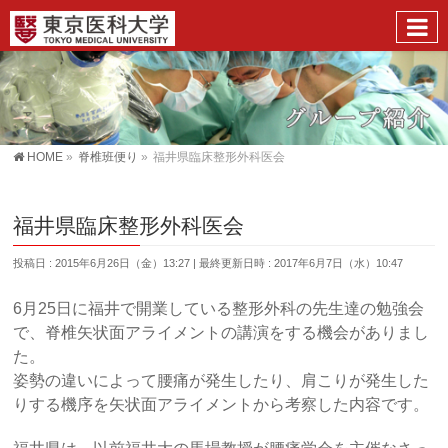
HOME
»
脊椎班便り
»
福井県臨床整形外科医会
福井県臨床整形外科医会
投稿日 : 2015年6月26日（金）13:27
最終更新日時 : 2017年6月7日（水）10:47
6月25日に福井で開業している整形外科の先生達の勉強会
で、脊椎矢状面アライメントの講演をする機会がありまし
た。
姿勢の違いによって腰痛が発生したり、肩こりが発生した
りする機序を矢状面アライメントから考察した内容です。