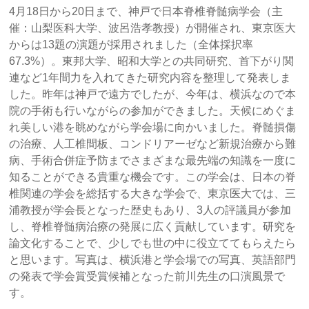
4月18日から20日まで、神戸で日本脊椎脊髄病学会（主
催：山梨医科大学、波呂浩孝教授）が開催され、東京医大
からは13題の演題が採用されました（全体採択率
67.3%）。東邦大学、昭和大学との共同研究、首下がり関
連など1年間力を入れてきた研究内容を整理して発表しま
した。昨年は神戸で遠方でしたが、今年は、横浜なので本
院の手術も行いながらの参加ができました。天候にめぐま
れ美しい港を眺めながら学会場に向かいました。脊髄損傷
の治療、人工椎間板、コンドリアーゼなど新規治療から難
病、手術合併症予防までさまざまな最先端の知識を一度に
知ることができる貴重な機会です。この学会は、日本の脊
椎関連の学会を総括する大きな学会で、東京医大では、三
浦教授が学会長となった歴史もあり、3人の評議員が参加
し、脊椎脊髄病治療の発展に広く貢献しています。研究を
論文化することで、少しでも世の中に役立ててもらえたら
と思います。写真は、横浜港と学会場での写真、英語部門
の発表で学会賞受賞候補となった前川先生の口演風景で
す。