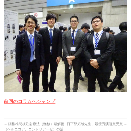
前回のコラムへジャンプ
←
腰椎椎間板注射療法（髄核）融解術
日下部拓哉先生、最優秀演題賞受賞
→
（ヘルニコア、コンドリアーゼ）の治