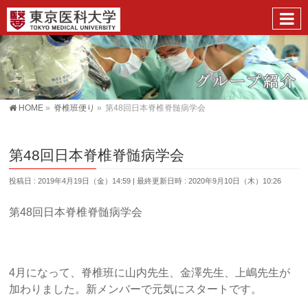
HOME
»
脊椎班便り
»
第48回日本脊椎脊髄病学会
第48回日本脊椎脊髄病学会
投稿日 : 2019年4月19日（金）14:59
最終更新日時 : 2020年9月10日（木）10:26
第48回日本脊椎脊髄病学会
4月になって、脊椎班に山内先生、金澤先生、上嶋先生が
加わりました。新メンバーで元気にスタートです。