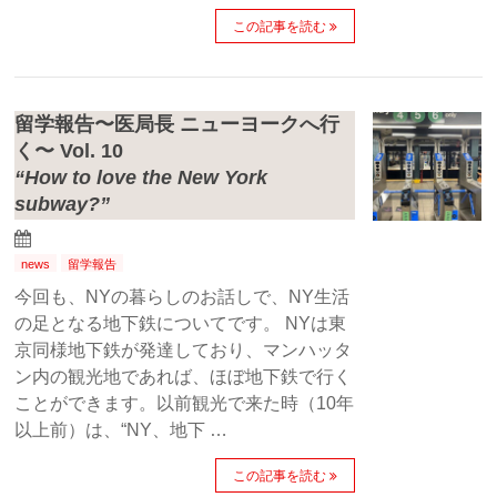
この記事を読む
留学報告〜医局長 ニューヨークへ行
く〜 Vol. 10
“How to love the New York
subway?”
news
留学報告
今回も、NYの暮らしのお話しで、NY生活
の足となる地下鉄についてです。 NYは東
京同様地下鉄が発達しており、マンハッタ
ン内の観光地であれば、ほぼ地下鉄で行く
ことができます。以前観光で来た時（10年
以上前）は、“NY、地下 …
この記事を読む