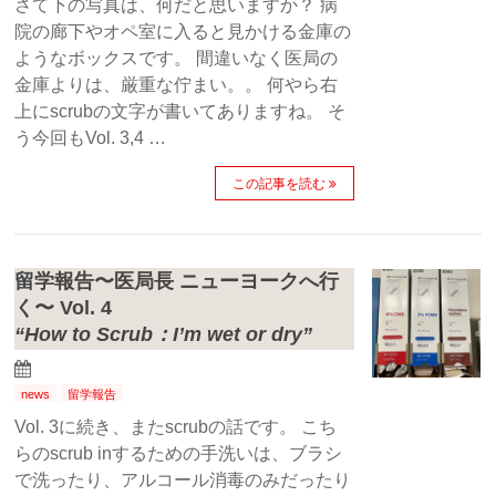
さて下の写真は、何だと思いますか？ 病
院の廊下やオペ室に入ると見かける金庫の
ようなボックスです。 間違いなく医局の
金庫よりは、厳重な佇まい。。 何やら右
上にscrubの文字が書いてありますね。 そ
う今回もVol. 3,4 …
この記事を読む
留学報告〜医局長 ニューヨークへ行
く〜 Vol. 4
“How to Scrub：I’m wet or dry”
news
留学報告
Vol. 3に続き、またscrubの話です。 こち
らのscrub inするための手洗いは、ブラシ
で洗ったり、アルコール消毒のみだったり