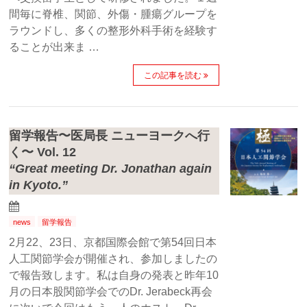
間毎に脊椎、関節、外傷・腫瘍グループを
ラウンドし、多くの整形外科手術を経験す
ることが出来ま …
この記事を読む
留学報告〜医局長 ニューヨークへ行
く〜 Vol. 12
“Great meeting Dr. Jonathan again
in Kyoto.”
news
留学報告
2月22、23日、京都国際会館で第54回日本
人工関節学会が開催され、参加しましたの
で報告致します。私は自身の発表と昨年10
月の日本股関節学会でのDr. Jerabeck再会