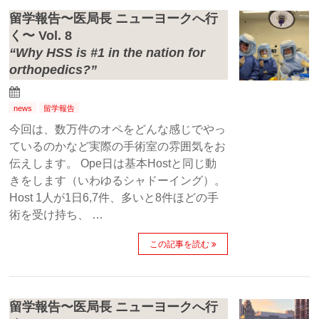
留学報告〜医局長 ニューヨークへ行
く〜 Vol. 8
“Why HSS is #1 in the nation for
orthopedics?”
news
留学報告
今回は、数万件のオペをどんな感じでやっ
ているのかなど実際の手術室の雰囲気をお
伝えします。 Ope日は基本Hostと同じ動
きをします（いわゆるシャドーイング）。
Host 1人が1日6,7件、多いと8件ほどの手
術を受け持ち、 …
この記事を読む
留学報告〜医局長 ニューヨークへ行