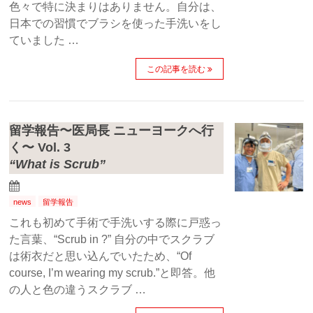
色々で特に決まりはありません。自分は、
日本での習慣でブラシを使った手洗いをし
ていました …
この記事を読む
留学報告〜医局長 ニューヨークへ行
く〜 Vol. 3
“What is Scrub”
news
留学報告
これも初めて手術で手洗いする際に戸惑っ
た言葉、“Scrub in ?” 自分の中でスクラブ
は術衣だと思い込んでいたため、“Of
course, I’m wearing my scrub.”と即答。他
の人と色の違うスクラブ …