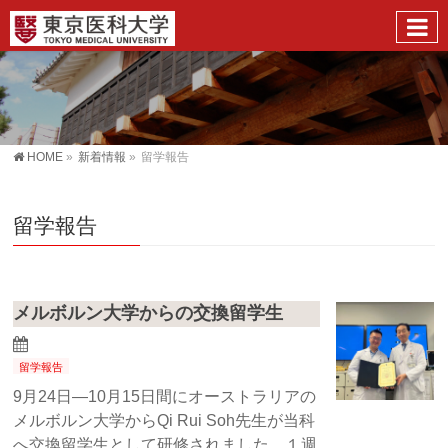
HOME
»
新着情報
»
留学報告
留学報告
メルボルン大学からの交換留学生
留学報告
9月24日―10月15日間にオーストラリアの
メルボルン大学からQi Rui Soh先生が当科
へ交換留学生として研修されました。１週