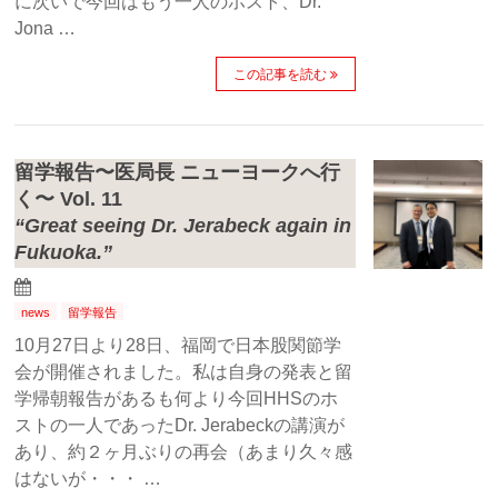
に次いで今回はもう一人のホスト、Dr.
Jona …
この記事を読む
留学報告〜医局長 ニューヨークへ行
く〜 Vol. 11
“Great seeing Dr. Jerabeck again in
Fukuoka.”
news
留学報告
10月27日より28日、福岡で日本股関節学
会が開催されました。私は自身の発表と留
学帰朝報告があるも何より今回HHSのホ
ストの一人であったDr. Jerabeckの講演が
あり、約２ヶ月ぶりの再会（あまり久々感
はないが・・・ …