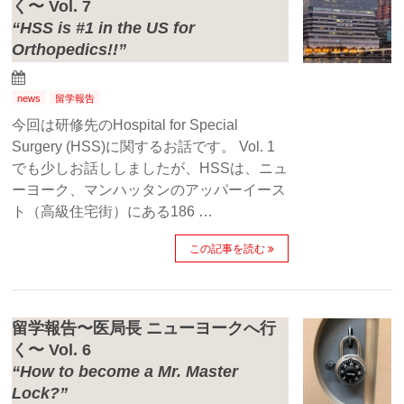
く〜 Vol. 7
“HSS is #1 in the US for
Orthopedics!!”
news
留学報告
今回は研修先のHospital for Special
Surgery (HSS)に関するお話です。 Vol. 1
でも少しお話ししましたが、HSSは、ニュ
ーヨーク、マンハッタンのアッパーイース
ト（高級住宅街）にある186 …
この記事を読む
留学報告〜医局長 ニューヨークへ行
く〜 Vol. 6
“How to become a Mr. Master
Lock?”