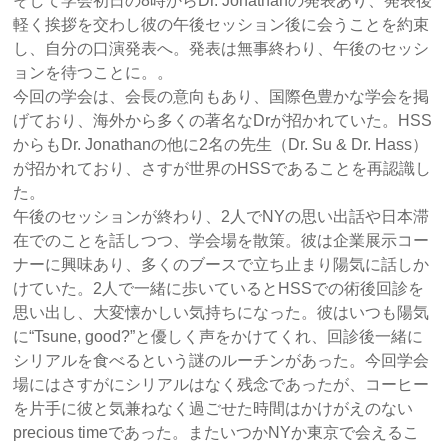
そして学会初日の8時からDr. Jonathanの発表あり、発表後
軽く挨拶を交わし彼の午後セッション後に会うことを約束
し、自分の口演発表へ。発表は無事終わり、午後のセッシ
ョンを待つことに。。
今回の学会は、会長の意向もあり、国際色豊かな学会を掲
げており、海外から多くの著名なDrが招かれていた。HSS
からもDr. Jonathanの他に2名の先生（Dr. Su & Dr. Hass）
が招かれており、さすが世界のHSSであることを再認識し
た。
午後のセッションが終わり、2人でNYの思い出話や日本滞
在でのことを話しつつ、学会場を散策。彼は企業展示コー
ナーに興味あり、多くのブースで立ち止まり陽気に話しか
けていた。2人で一緒に歩いているとHSSでの術後回診を
思い出し、大変懐かしい気持ちになった。彼はいつも陽気
に“Tsune, good?”と優しく声をかけてくれ、回診後一緒に
シリアルを食べるという謎のルーチンがあった。今回学会
場にはさすがにシリアルはなく残念であったが、コーヒー
を片手に彼と気兼ねなく過ごせた時間はかけがえのない
precious timeであった。またいつかNYか東京で会えるこ