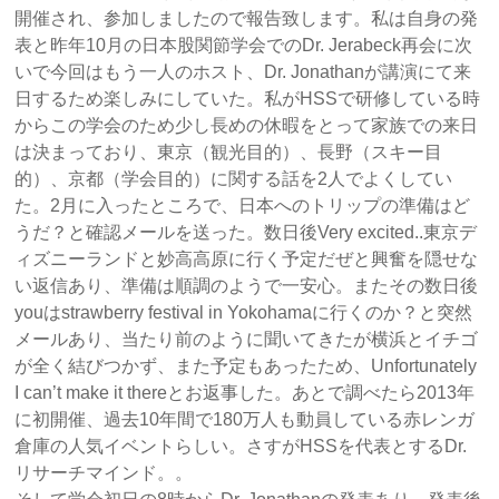
開催され、参加しましたので報告致します。私は自身の発
表と昨年10月の日本股関節学会でのDr. Jerabeck再会に次
いで今回はもう一人のホスト、Dr. Jonathanが講演にて来
日するため楽しみにしていた。私がHSSで研修している時
からこの学会のため少し長めの休暇をとって家族での来日
は決まっており、東京（観光目的）、長野（スキー目
的）、京都（学会目的）に関する話を2人でよくしてい
た。2月に入ったところで、日本へのトリップの準備はど
うだ？と確認メールを送った。数日後Very excited..東京デ
ィズニーランドと妙高高原に行く予定だぜと興奮を隠せな
い返信あり、準備は順調のようで一安心。またその数日後
youはstrawberry festival in Yokohamaに行くのか？と突然
メールあり、当たり前のように聞いてきたが横浜とイチゴ
が全く結びつかず、また予定もあったため、Unfortunately
I can’t make it thereとお返事した。あとで調べたら2013年
に初開催、過去10年間で180万人も動員している赤レンガ
倉庫の人気イベントらしい。さすがHSSを代表とするDr.
リサーチマインド。。