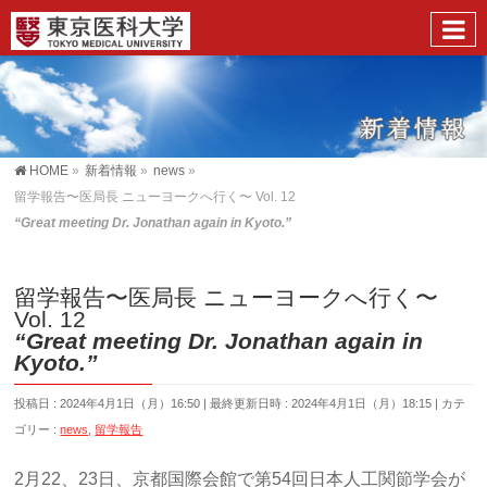
HOME
»
新着情報
»
news
»
留学報告〜医局長 ニューヨークへ行く〜 Vol. 12
“Great meeting Dr. Jonathan again in Kyoto.”
留学報告〜医局長 ニューヨークへ行く〜
Vol. 12
“Great meeting Dr. Jonathan again in
Kyoto.”
投稿日 : 2024年4月1日（月）16:50
最終更新日時 : 2024年4月1日（月）18:15
カテ
ゴリー :
news
,
留学報告
2月22、23日、京都国際会館で第54回日本人工関節学会が