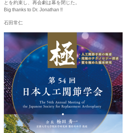
とを約束し、再会劇は幕を閉じた。
Big thanks to Dr. Jonathan !!
石田常仁