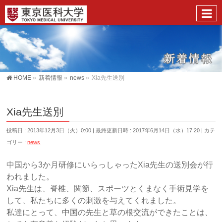
HOME
»
新着情報
»
news
»
Xia先生送別
Xia先生送別
投稿日 : 2013年12月3日（火）0:00
最終更新日時 : 2017年6月14日（水）17:20
カテ
ゴリー :
news
中国から3か月研修にいらっしゃったXia先生の送別会が行
われました。
Xia先生は、脊椎、関節、スポーツとくまなく手術見学を
して、私たちに多くの刺激を与えてくれました。
私達にとって、中国の先生と草の根交流ができたことは、