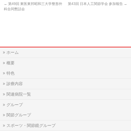
←
第49回 東医東邦昭和三大学整形外
第43回 日本人工関節学会 参加報告
→
科合同懇話会
ホーム
概要
特色
診療内容
関連病院一覧
グループ
関節グループ
スポーツ・関節鏡グループ