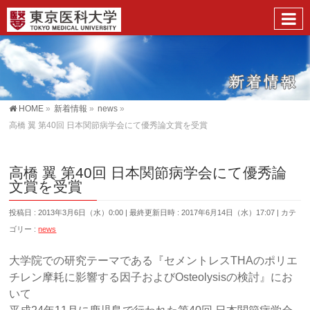
HOME
»
新着情報
»
news
»
高橋 翼 第40回 日本関節病学会にて優秀論文賞を受賞
高橋 翼 第40回 日本関節病学会にて優秀論
文賞を受賞
投稿日 : 2013年3月6日（水）0:00
最終更新日時 : 2017年6月14日（水）17:07
カテ
ゴリー :
news
大学院での研究テーマである『セメントレスTHAのポリエ
チレン摩耗に影響する因子およびOsteolysisの検討』にお
いて