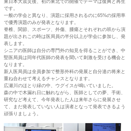
東日本大震災後、初の東北での開催でテーマは復興と再生
です。
一般の学会と異なり、演題に採用されるのに65%の採用率
で優秀演題のみが発表となります。
脊椎、関節、スポーツ、外傷、腫瘍とそれぞれの班から演
題が出されこの時は医局員の半分以上が学会に参加し、発
表します。
シニアの医師は自分の専門外の知見を得ることができ、中
堅医局員は同年代医師の発表を聞いて刺激を受ける機会と
なります。
新人医局員は全員参加で整形外科の発展と自分達の将来と
重ね合わせて考えるチャンスとなります。
広瀬川のほとり緑の中、ウグイスが鳴いていました。
森の中で木漏れ日に触れながら、医師としての夢、手術、
研究など考えて、今年発表した人は来年さらに発展させ
て、まだ発表していない人は演者となって発表できるよう
頑張りましょう。