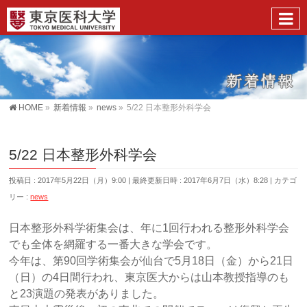
HOME
»
新着情報
»
news
»
5/22 日本整形外科学会
5/22 日本整形外科学会
投稿日 : 2017年5月22日（月）9:00
最終更新日時 : 2017年6月7日（水）8:28
カテゴ
リー :
news
日本整形外科学術集会は、年に1回行われる整形外科学会
でも全体を網羅する一番大きな学会です。
今年は、第90回学術集会が仙台で5月18日（金）から21日
（日）の4日間行われ、東京医大からは山本教授指導のも
と23演題の発表がありました。