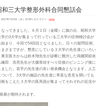
東邦昭和三大学整形外科合同懇話会
2017年7月4日（火）15:58
カテゴリー :
news
くなってきました。６月２日（金曜）に旗の台、昭和大学
大学の3大学が集まって行っている三大学の症例検討会が
始まり、今回で54回目となりました。日々の疑問症例、
さまざまですが、懇意にしている３大学の先生達にいろい
。東京医大からは鈴木翔先生が診断に難渋した両膝関節炎
ら鎌田 浩亮先生が大腿骨頭すべり症後のピンニング後に
しました。若手の先生達の良い発表機会となります。人工
について、3大学の施設の先生達に率直な意見を聞いても
垣根をこえた３大学の医局員が集まってそれぞれの近況や
と発展が期待されます。