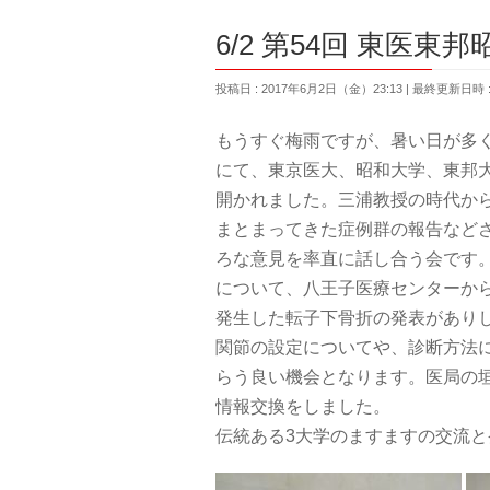
6/2 第54回 東医
投稿日 : 2017年6月2日（金）23:13
最終更新日時 : 
もうすぐ梅雨ですが、暑い日が多
にて、東京医大、昭和大学、東邦
開かれました。三浦教授の時代から
まとまってきた症例群の報告など
ろな意見を率直に話し合う会です
について、八王子医療センターか
発生した転子下骨折の発表があり
関節の設定についてや、診断方法
らう良い機会となります。医局の
情報交換をしました。
伝統ある3大学のますますの交流