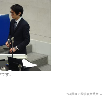
生です。
6/3 関Ｄｒ医学会賞受賞
→