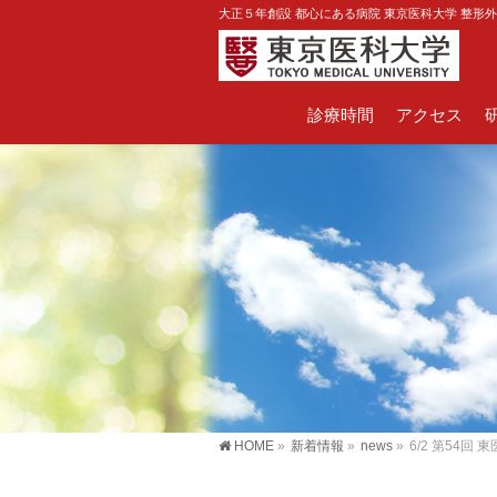
大正５年創設 都心にある病院 東京医科大学 整形
診療時間
アクセス
HOME
»
新着情報
»
news
»
6/2 第54