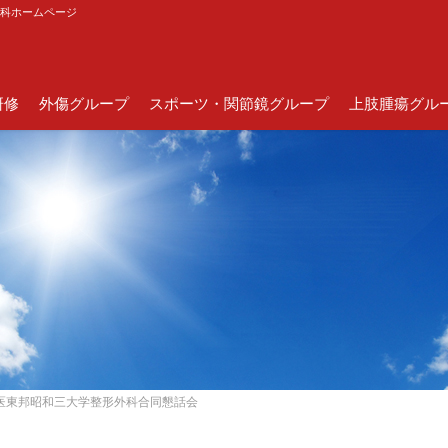
外科ホームページ
研修
外傷グループ
スポーツ・関節鏡グループ
上肢腫瘍グル
回 東医東邦昭和三大学整形外科合同懇話会