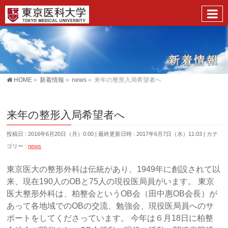
HOME
»
新着情報
»
news
»
来年の整形入局希望者へ
来年の整形入局希望者へ
投稿日 : 2016年6月20日（月）0:00
最終更新日時 : 2017年6月7日（水）11:03
カテ
ゴリー :
news
東京医大の整形外科は伝統があり、1949年に創設されて以
来、現在190人のOBと75人の現役医局員がいます。 東京
医大整形外科は、柏整会というOB会（田中惠OB会長）が
あって各地域でのOBの交流、勉強会、現役医局員へのサ
ポートをしてくださっています。 今年は６月18日に柏整