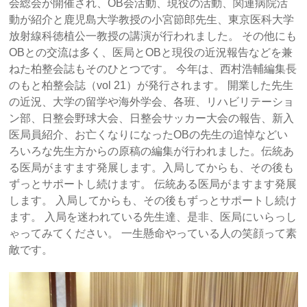
会総会が開催され、OB会活動、現役の活動、関連病院活
動が紹介と鹿児島大学教授の小宮節郎先生、東京医科大学
放射線科徳植公一教授の講演が行われました。 その他にも
OBとの交流は多く、医局とOBと現役の近況報告などを兼
ねた柏整会誌もそのひとつです。 今年は、西村浩輔編集長
のもと柏整会誌（vol 21）が発行されます。 開業した先生
の近況、大学の留学や海外学会、各班、リハビリテーショ
ン部、日整会野球大会、日整会サッカー大会の報告、新入
医局員紹介、お亡くなりになったOBの先生の追悼などい
ろいろな先生方からの原稿の編集が行われました。伝統あ
る医局がますます発展します。入局してからも、その後も
ずっとサポートし続けます。 伝統ある医局がますます発展
します。 入局してからも、その後もずっとサポートし続け
ます。 入局を迷われている先生達、是非、医局にいらっし
ゃってみてください。 一生懸命やっている人の笑顔って素
敵です。