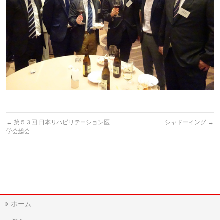
←
第５３回 日本リハビリテーション医
シャドーイング
→
学会総会
ホーム