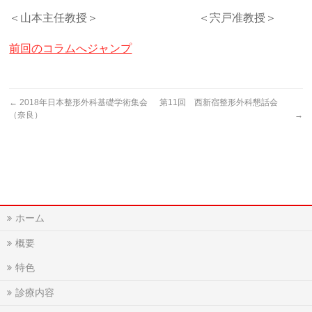
＜山本主任教授＞ ＜宍戸准教授＞
前回のコラムへジャンプ
←
2018年日本整形外科基礎学術集会
第11回 西新宿整形外科懇話会
（奈良）
→
ホーム
概要
特色
診療内容