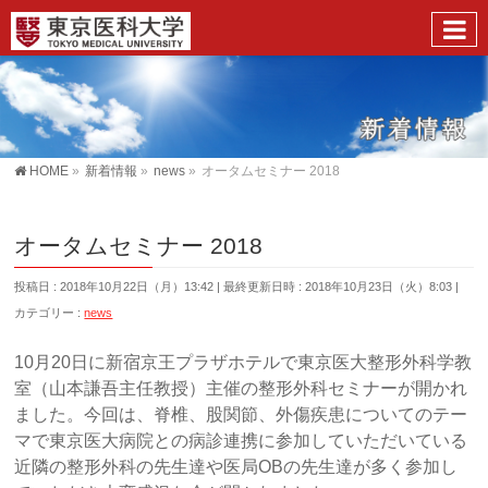
HOME
»
新着情報
»
news
»
オータムセミナー 2018
オータムセミナー 2018
投稿日 : 2018年10月22日（月）13:42
最終更新日時 : 2018年10月23日（火）8:03
カテゴリー :
news
10月20日に新宿京王プラザホテルで東京医大整形外科学教
室（山本謙吾主任教授）主催の整形外科セミナーが開かれ
ました。今回は、脊椎、股関節、外傷疾患についてのテー
マで東京医大病院との病診連携に参加していただいている
近隣の整形外科の先生達や医局OBの先生達が多く参加し