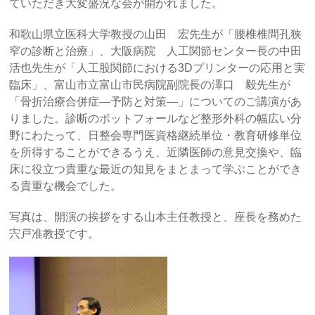
ていただき大変盛況な会が開かれました。
和歌山県立医科大学教授の山田 宏先生が「腰椎椎間孔狭
窄の診断と治療」、大阪病院 人工関節センター長の中田
活也先生が「人工股関節における3Dプリンターの応用と実
臨床」、富山市立富山市民病院副院長の澤口 毅先生が
「骨折治療合併症―予防と対策―」についてのご講演があ
りました。診断のポットフォールなど整形外科の幅広い分
野にわたって、日整会専門医資格継続単位・教育研修単位
を所得することができるうえ、近隣医師の意見交換や、臨
床に役立つ貴重な最近の知見をまとまって学ぶことができ
る貴重な機会でした。
写真は、開演の挨拶をする山本主任教授と、座長を務めた
宍戸准教授です。