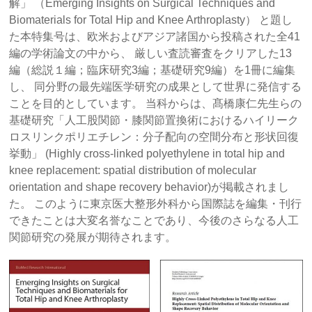
解」 （Emerging Insights on Surgical Techniques and
Biomaterials for Total Hip and Knee Arthroplasty） と題し
た本特集号は、欧米およびアジア諸国から投稿された全41
編の学術論文の中から、 厳しい査読審査をクリアした13
編（総説１編；臨床研究3編；基礎研究9編）を1冊に編集
し、 同分野の最先端医学研究の成果として世界に発信する
ことを目的としています。 当科からは、髙橋康仁先生らの
基礎研究「人工股関節・膝関節置換術におけるハイリーク
ロスリンクポリエチレン：分子配向の空間分布と形状回復
挙動」 (Highly cross-linked polyethylene in total hip and
knee replacement: spatial distribution of molecular
orientation and shape recovery behavior)が掲載されまし
た。 このように東京医大整形外科から国際誌を編集・刊行
できたことは大変名誉なことであり、今後のさらなる人工
関節研究の発展が期待されます。