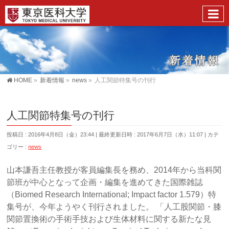
HOME
»
新着情報
»
news
»
人工関節特集号の刊行
人工関節特集号の刊行
投稿日 : 2016年4月8日（金）23:44
最終更新日時 : 2017年6月7日（水）11:07
カテ
ゴリー :
news
山本謙吾主任教授が客員編集長を務め、2014年から当科関
節班が中心となって企画・編集を進めてきた国際雑誌
（Biomed Research International; Impact factor 1.579）特
集号が、今年ようやく刊行されました。 「人工股関節・膝
関節置換術の手術手技および生体材料に関する新たな見