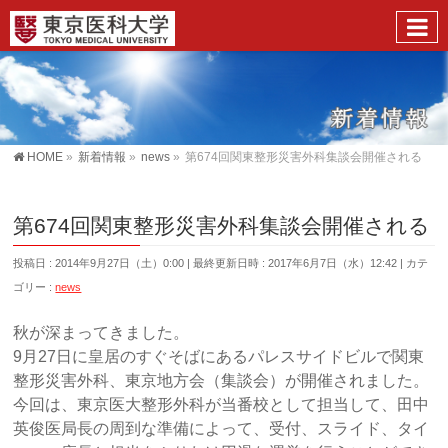
HOME
»
新着情報
»
news
»
第674回関東整形災害外科集談会開催される
第674回関東整形災害外科集談会開催される
投稿日 : 2014年9月27日（土）0:00
最終更新日時 : 2017年6月7日（水）12:42
カテ
ゴリー :
news
秋が深まってきました。
9月27日に皇居のすぐそばにあるパレスサイドビルで関東
整形災害外科、東京地方会（集談会）が開催されました。
今回は、東京医大整形外科が当番校として担当して、田中
英俊医局長の周到な準備によって、受付、スライド、タイ