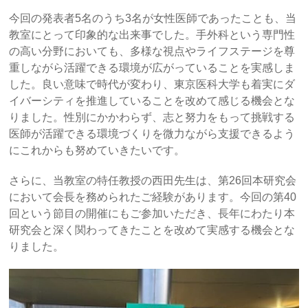
今回の発表者5名のうち3名が女性医師であったことも、当
教室にとって印象的な出来事でした。手外科という専門性
の高い分野においても、多様な視点やライフステージを尊
重しながら活躍できる環境が広がっていることを実感しま
した。良い意味で時代が変わり、東京医科大学も着実にダ
イバーシティを推進していることを改めて感じる機会とな
りました。性別にかかわらず、志と努力をもって挑戦する
医師が活躍できる環境づくりを微力ながら支援できるよう
にこれからも努めていきたいです。
さらに、当教室の特任教授の西田先生は、第26回本研究会
において会長を務められたご経験があります。今回の第40
回という節目の開催にもご参加いただき、長年にわたり本
研究会と深く関わってきたことを改めて実感する機会とな
りました。