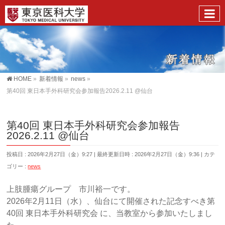
HOME
»
新着情報
»
news
»
第40回 東日本手外科研究会参加報告2026.2.11 @仙台
第40回 東日本手外科研究会参加報告
2026.2.11 @仙台
投稿日 : 2026年2月27日（金）9:27
最終更新日時 : 2026年2月27日（金）9:36
カテ
ゴリー :
news
上肢腫瘍グループ 市川裕一です。
2026年2月11日（水）、仙台にて開催された記念すべき第
40回 東日本手外科研究会 に、当教室から参加いたしまし