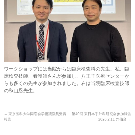
ワークショップには当院からは臨床検査科の先生、私、臨
床検査技師、看護師さんが参加し、八王子医療センターか
らも多くの先生が参加されました。右は当院臨床検査技師
の秋山忍先生。
←
東京医科大学同窓会学術奨励賞受賞
第40回 東日本手外科研究会参加報告
報告
2026.2.11 @仙台
→