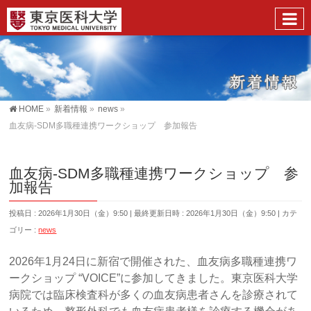
HOME
»
新着情報
»
news
»
血友病-SDM多職種連携ワークショップ 参加報告
血友病-SDM多職種連携ワークショップ 参
加報告
投稿日 : 2026年1月30日（金）9:50
最終更新日時 : 2026年1月30日（金）9:50
カテ
ゴリー :
news
2026年1月24日に新宿で開催された、血友病多職種連携ワ
ークショップ “VOICE”に参加してきました。東京医科大学
病院では臨床検査科が多くの血友病患者さんを診療されて