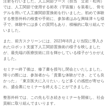
注射を行いました。人工関節ブース（担当 立岩・松岡）
では、人工関節で使用する術衣（宇宙服）を装着し、骨モ
デルを用いて人工膝関節置換術を行いました。初めて体験
する整形外科の検査や手術に、参加者はみな興味津々な様
子で、体験中には多くの質問もあり、積極的に取り組んで
いました。
また、前方スクリーンには、2023年8月より当院に導入さ
れたロボット支援下人工関節置換術の様子を映しました
が、最先端の医療技術に目を輝かしている様子がうかがえ
ました。
セミナー終了後は、修了書を授与し閉会といたしました。
帰りの際には、参加者から「貴重な体験ができ、とても良
かった」「東京医大に入りたい」など多くの感想が寄せら
れ、盛会裏にセミナーを終えることができました。
整形外科では、この先も引き続きセミナーを開催し、社会
貢献に取り組んでまいります。