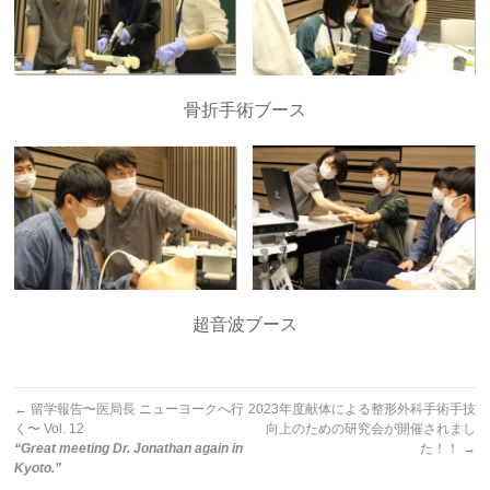
骨折手術ブース
超音波ブース
←
留学報告〜医局長 ニューヨークへ行
2023年度献体による整形外科手術手技
く〜 Vol. 12
向上のための研究会が開催されまし
“Great meeting Dr. Jonathan again in
た！！
→
Kyoto.”