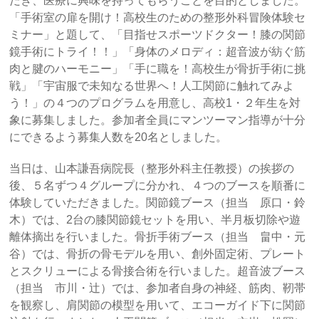
だき、医療に興味を持ってもらうことを目的としました。
「手術室の扉を開け！高校生のための整形外科冒険体験セ
ミナー」と題して、「目指せスポーツドクター！膝の関節
鏡手術にトライ！！」「身体のメロディ：超音波が紡ぐ筋
肉と腱のハーモニー」「手に職を！高校生が骨折手術に挑
戦」「宇宙服で未知なる世界へ！人工関節に触れてみよ
う！」の４つのプログラムを用意し、高校1・２年生を対
象に募集しました。参加者全員にマンツーマン指導が十分
にできるよう募集人数を20名としました。
当日は、山本謙吾病院長（整形外科主任教授）の挨拶の
後、５名ずつ４グループに分かれ、４つのブースを順番に
体験していただきました。関節鏡ブース（担当 原口・鈴
木）では、2台の膝関節鏡セットを用い、半月板切除や遊
離体摘出を行いました。骨折手術ブース（担当 畠中・元
谷）では、骨折の骨モデルを用い、創外固定術、プレート
とスクリューによる骨接合術を行いました。超音波ブース
（担当 市川・辻）では、参加者自身の神経、筋肉、靭帯
を観察し、肩関節の模型を用いて、エコーガイド下に関節