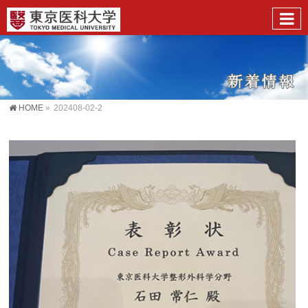
HOME
»
202408-02-2