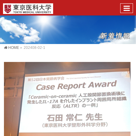
HOME
»
202408-02-1