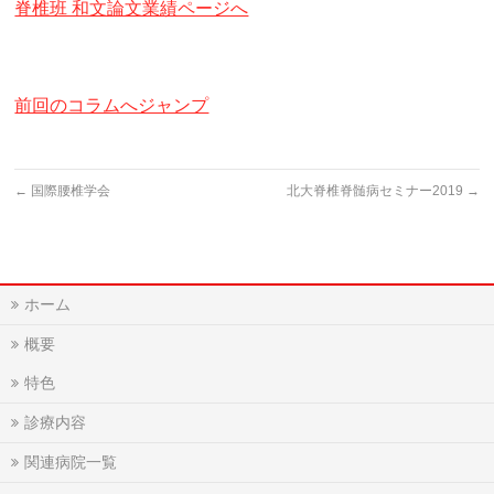
脊椎班 和文論文業績ページへ
前回のコラムへジャンプ
←
国際腰椎学会
北大脊椎脊髄病セミナー2019
→
ホーム
概要
特色
診療内容
関連病院一覧