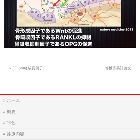
←
NGF（神経成長因子）
脊椎班英語論文
→
ホーム
概要
特色
診療内容