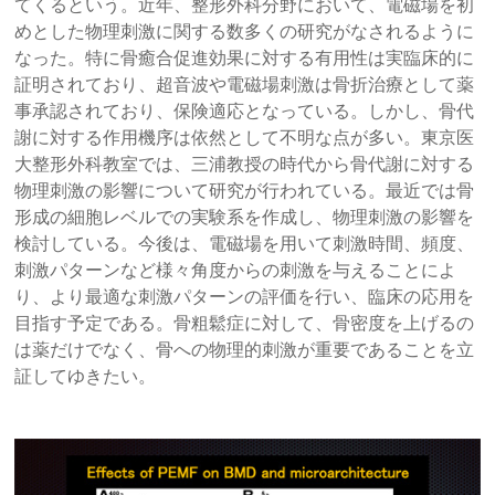
てくるという。近年、整形外科分野において、電磁場を初
めとした物理刺激に関する数多くの研究がなされるように
なった。特に骨癒合促進効果に対する有用性は実臨床的に
証明されており、超音波や電磁場刺激は骨折治療として薬
事承認されており、保険適応となっている。しかし、骨代
謝に対する作用機序は依然として不明な点が多い。東京医
大整形外科教室では、三浦教授の時代から骨代謝に対する
物理刺激の影響について研究が行われている。最近では骨
形成の細胞レベルでの実験系を作成し、物理刺激の影響を
検討している。今後は、電磁場を用いて刺激時間、頻度、
刺激パターンなど様々角度からの刺激を与えることによ
り、より最適な刺激パターンの評価を行い、臨床の応用を
目指す予定である。骨粗鬆症に対して、骨密度を上げるの
は薬だけでなく、骨への物理的刺激が重要であることを立
証してゆきたい。