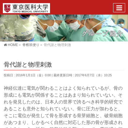
HOME
»
脊椎班便り
»
骨代謝と物理刺激
骨代謝と物理刺激
投稿日 : 2016年1月1日（金）0:00
最終更新日時 : 2017年6月7日（水）10:25
神経伝達に電気が関わることはよく知られているが、骨の
形成にも電気が関係することはあまり知られていない。そ
れを発見したのは、日本人の世界で誇るべき科学的研究で
あることも意外と知られていない。骨に圧力が加わると、
そこに電位が発生して骨を形成する骨芽細胞と、破骨細胞
があつまり、しかるべく自然に対応した形の骨が形成され