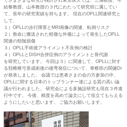
でさまざまな研究が検討され東京医大では、三浦教授、今
給黎教授、山本教授の３代にわたって研究班に属してい
て、長年の研究実績を持ちます。 現在のOPLL関連研究と
して、
１）OPLLの歩行障害とMRI画像の関連、転倒リスク
２）救命に搬送された軽微な外傷によって発生したOPLL
関連の頸髄損傷
３）OPLL手術後アライメント不良例の検討
４）OPLLとDISH合併症例のアライメントと骨代謝
を研究しています。 今回は３）に関連して、OPLLに対す
る頚椎椎弓形成術後の後弯発症について、脊椎班の関健Dr
が発表しました。 会議では患者さまの会の方参加の中、
OPLLに関する日本のトップランナー達による質の高い論
議が行われました。 研究会による多施設研究も現在３件進
行中です。 今後、精度を高めて論文にして役立てもらえる
ようにしたいと思います。 ご協力お願いします。