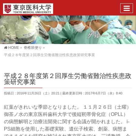
HOME
»
脊椎班便り
»
平成２８年度第２回厚生労働省難治性疾患政策研究事業
平成２８年度第２回厚生労働省難治性疾患政
策研究事業
投稿日 : 2016年11月26日（土）20:21
最終更新日時 : 2017年6月7日（水）8:40
紅葉がきれいな季節となりました。 １１月２６日（土曜）
御茶ノ水の東京医科歯科大学で後縦靭帯骨化症（OPLL）
の病態解明と治療法開発に関する会議が開かれました。 i-
PS細胞を使用した基礎実験、遺伝子検索、創薬、病態ま