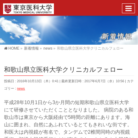
HOME
»
新着情報
»
news
»
和歌山県立医科大学クリニカルフェロー
和歌山県立医科大学クリニカルフェロー
投稿日 : 2016年10月13日（木）0:41
最終更新日時 : 2017年6月7日（水）10:56
カテ
ゴリー :
news
平成28年10月1日から3か月間の短期和歌山県立医科大学
にて研修させていただくこととなりました。 病院のある和
歌山市は東京から大阪経由で5時間の距離にあります。海
山に囲まれ、自然にあふれているとてもきれいな街です。
和医大は内視鏡が有名で、タンデムで2椎間同時の内視鏡