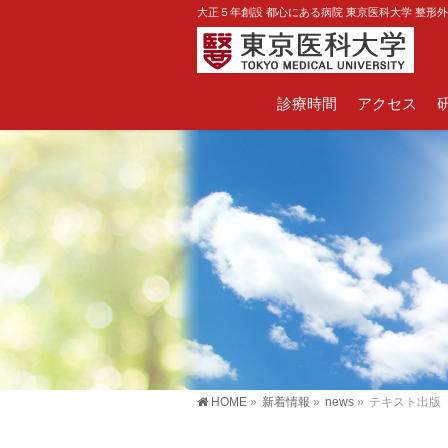
大正５年創設 都心にある病院 東京医科大学 整形
診療時間
アクセス
HOME
»
新着情報
»
news
»
テキスト出版