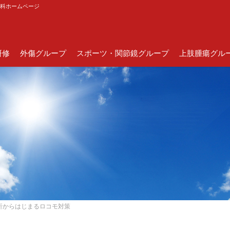
外科ホームページ
研修
外傷グループ
スポーツ・関節鏡グループ
上肢腫瘍グル
折からはじまるロコモ対策