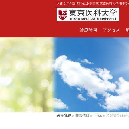
大正５年創設 都心にある病院 東京医科大学 整形
診療時間
アクセス
HOME
»
新着情報
»
news
»
橈骨遠位端骨