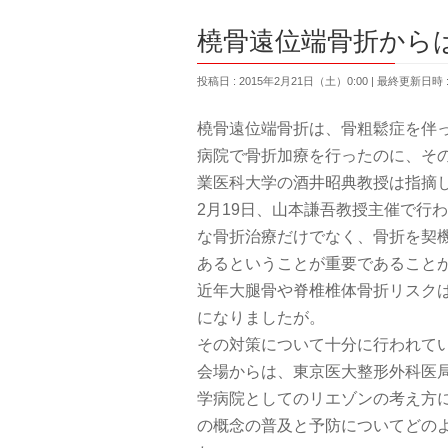
橈骨遠位端骨折から
投稿日 : 2015年2月21日（土）0:00
最終更新日時 : 
橈骨遠位端骨折は、骨粗鬆症を伴
病院で骨折加療を行ったのに、そ
業医科大学の酒井昭典教授は指摘
2月19日、山本謙吾教授主催で行わ
な骨折治療だけでなく、骨折を契
あるということが重要であること
近年大腿骨や脊椎椎体骨折リスク
になりましたが。
その対策について十分に行われて
会場からは、東京医大整形外科医
学病院としてのリエゾンの考え方
の概念の普及と予防についてどの