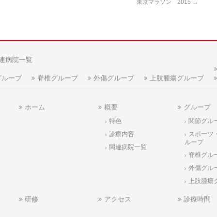
東京マラソン 2015
→
連病院一覧
グループ
脊椎グループ
外傷グループ
上肢腫瘍グループ
ホーム
概要
グループ
特色
関節グル
診療内容
スポーツ
ループ
関連病院一覧
脊椎グル
外傷グル
上肢腫瘍
研修
アクセス
診療時間