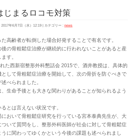
はじまるロコモ対策
2017年6月7日（水）12:19
カテゴリー :
news
った高齢者が転倒した場合好発することで有名です。
の後の骨粗鬆症治療が継続的に行われないことがあると産
します。
れた西新宿整形外科懇話会 2015で、酒井教授は、具体的
機として骨粗鬆症治療を開始して、次の骨折を防ぐべきで
が述べられました。
は、生命予後とも大きな関わりがあることが知られるよう
いるとは言えない状況です。
局において骨粗鬆症研究を行っている宮本泰典先生が、大
について質問をし、整形外科医師が社会に対して骨粗鬆症
ように関わってゆくかという今後の課題も述べられまし