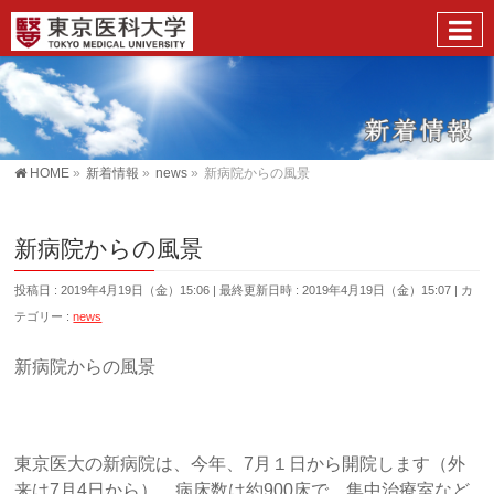
HOME
»
新着情報
»
news
»
新病院からの風景
新病院からの風景
投稿日 : 2019年4月19日（金）15:06
最終更新日時 : 2019年4月19日（金）15:07
カ
テゴリー :
news
新病院からの風景
東京医大の新病院は、今年、7月１日から開院します（外
来は7月4日から）。病床数は約900床で、集中治療室など