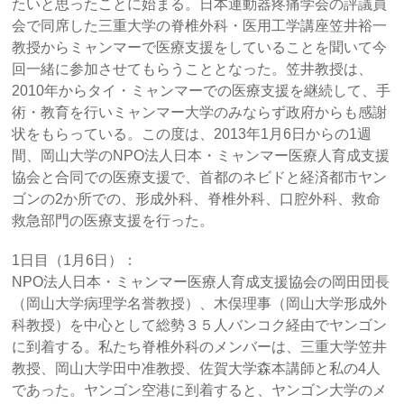
たいと思ったことに始まる。日本運動器疼痛学会の評議員
会で同席した三重大学の脊椎外科・医用工学講座笠井裕一
教授からミャンマーで医療支援をしていることを聞いて今
回一緒に参加させてもらうこととなった。笠井教授は、
2010年からタイ・ミャンマーでの医療支援を継続して、手
術・教育を行いミャンマー大学のみならず政府からも感謝
状をもらっている。この度は、2013年1月6日からの1週
間、岡山大学のNPO法人日本・ミャンマー医療人育成支援
協会と合同での医療支援で、首都のネビドと経済都市ヤン
ゴンの2か所での、形成外科、脊椎外科、口腔外科、救命
救急部門の医療支援を行った。
1日目（1月6日）：
NPO法人日本・ミャンマー医療人育成支援協会の岡田団長
（岡山大学病理学名誉教授）、木俣理事（岡山大学形成外
科教授）を中心として総勢３５人バンコク経由でヤンゴン
に到着する。私たち脊椎外科のメンバーは、三重大学笠井
教授、岡山大学田中准教授、佐賀大学森本講師と私の4人
であった。ヤンゴン空港に到着すると、ヤンゴン大学のメ