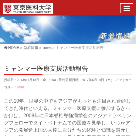
HOME
»
新着情報
»
news
»
ミャンマー医療支援活動報告
ミャンマー医療支援活動報告
投稿日 : 2013年1月18日（金）0:00
最終更新日時 : 2017年6月14日（水）17:03
カテ
ゴリー :
news
この10年、世界の中でもアジアがもっとも注目され台頭し
てきた時代といえる。ミャンマー医療支援に参加するきっ
かけは、2008年に日本脊椎脊髄病学会のアジアトラベリン
グフェローでタイ・ベトナムでの医療を見学し、いつかア
ジアの発展途上国の人達に自分たちの経験と知識を還元し