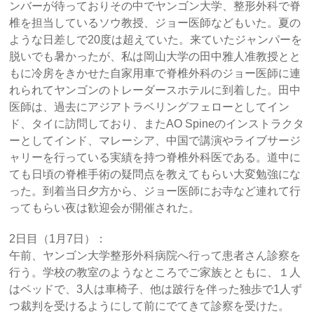
ンバーが待っておりその中でヤンゴン大学、整形外科で脊
椎を担当しているソウ教授、ジョー医師などもいた。夏の
ような日差しで20度は超えていた。来ていたジャンパーを
脱いでも暑かったが、私は岡山大学の田中雅人准教授とと
もに冷房をきかせた自家用車で脊椎外科のジョー医師に連
れられてヤンゴンのトレーダースホテルに到着した。田中
医師は、過去にアジアトラベリングフェローとしてイン
ド、タイに訪問しており、またAO Spineのインストラクタ
ーとしてインド、マレーシア、中国で講演やライブサージ
ャリーを行っている実績を持つ脊椎外科医である。道中に
ても日頃の脊椎手術の疑問点を教えてもらい大変勉強にな
った。到着当日夕方から、ジョー医師にお寺など連れて行
ってもらい夜は歓迎会が開催された。
2日目（1月7日）：
午前、ヤンゴン大学整形外科病院へ行って患者さん診察を
行う。学校の教室のようなところでご家族とともに、１人
はベッドで、3人は車椅子、他は跛行を伴った独歩で1人ず
つ裁判を受けるようにして前にでてきて診察を受けた。