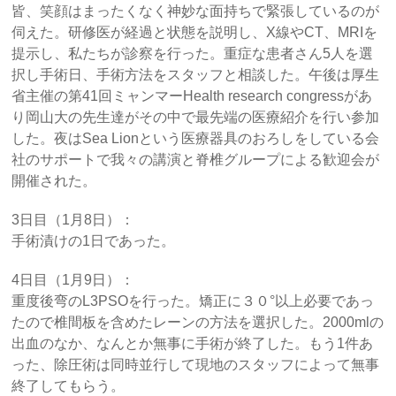
皆、笑顔はまったくなく神妙な面持ちで緊張しているのが
伺えた。研修医が経過と状態を説明し、X線やCT、MRIを
提示し、私たちが診察を行った。重症な患者さん5人を選
択し手術日、手術方法をスタッフと相談した。午後は厚生
省主催の第41回ミャンマーHealth research congressがあ
り岡山大の先生達がその中で最先端の医療紹介を行い参加
した。夜はSea Lionという医療器具のおろしをしている会
社のサポートで我々の講演と脊椎グループによる歓迎会が
開催された。
3日目（1月8日）：
手術漬けの1日であった。
4日目（1月9日）：
重度後弯のL3PSOを行った。矯正に３０°以上必要であっ
たので椎間板を含めたレーンの方法を選択した。2000mlの
出血のなか、なんとか無事に手術が終了した。もう1件あ
った、除圧術は同時並行して現地のスタッフによって無事
終了してもらう。