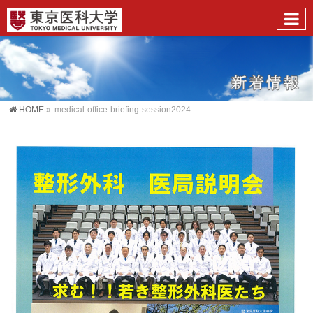
HOME
»
medical-office-briefing-session2024