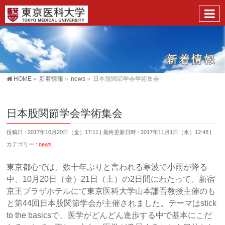
HOME
»
新着情報
»
news
»
日本股関節学会学術集会
日本股関節学会学術集会
投稿日 : 2017年10月20日（金）17:11
最終更新日時 : 2017年11月1日（水）12:48
カテゴリー :
news
東京都心では、数十年ぶりと言われる寒波で小雨が降る
中、10月20日（金）21日（土）の2日間にわたって、新宿
京王プラザホテルにて東京医科大学山本謙吾教授主催のも
と第44回日本股関節学会が主催されました。テーマはstick
to the basicsで、医学がどんどん進歩する中で基本にこだ