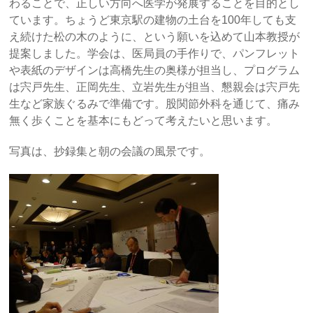
わることで、正しい方向へ医学が発展することを目的とし
ています。ちょうど東京駅の建物の土台を100年しても支
え続けた松の木のように、という願いを込めて山本教授が
提案しました。学会は、医局員の手作りで、パンフレット
や表紙のデザインは高橋先生の奥様が担当し、プログラム
は宍戸先生、正岡先生、立岩先生が担当、懇親会は宍戸先
生など家族ぐるみで準備です。股関節外科を通じて、痛み
無く歩くことを基本にもどって考えたいと思います。
写真は、抄録集と朝の会議の風景です。