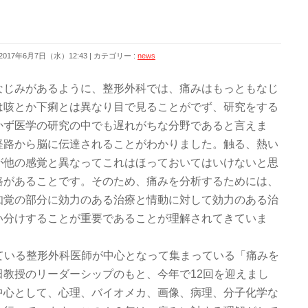
2017年6月7日（水）12:43
カテゴリー :
news
なじみがあるように、整形外科では、痛みはもっともなじ
は咳とか下痢とは異なり目で見ることがでず、研究をする
かず医学の研究の中でも遅れがちな分野であると言えま
経路から脳に伝達されることがわかりました。触る、熱い
が他の感覚と異なってこれはほっておいてはいけないと思
路があることです。そのため、痛みを分析するためには、
知覚の部分に効力のある治療と情動に対して効力のある治
い分けすることが重要であることが理解されてきていま
行っている整形外科医師が中心となって集まっている「痛みを
教授のリーダーシップのもと、今年で12回を迎えまし
中心として、心理、バイオメカ、画像、病理、分子化学な