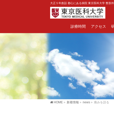
大正５年創設 都心にある病院 東京医科大学 整形
診療時間
アクセス
HOME
»
新着情報
»
news
»
痛みを語る