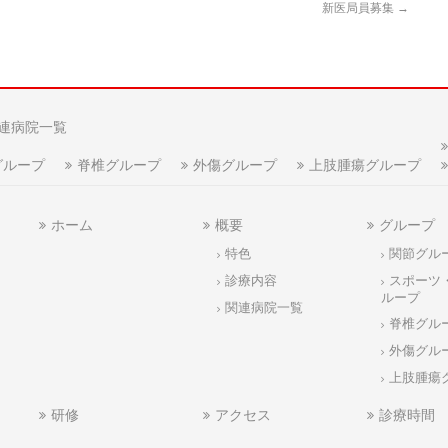
新医局員募集
→
連病院一覧
グループ
脊椎グループ
外傷グループ
上肢腫瘍グループ
ホーム
概要
グループ
特色
関節グル
診療内容
スポーツ
ループ
関連病院一覧
脊椎グル
外傷グル
上肢腫瘍
研修
アクセス
診療時間