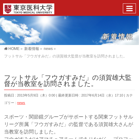
HOME
»
新着情報
»
news
»
フットサル「フウガすみだ」の須賀雄大監督が当教室を訪問されました。
フットサル「フウガすみだ」の須賀雄大監
督が当教室を訪問されました。
投稿日 : 2013年5月9日（木）0:00
最終更新日時 : 2017年6月14日（水）17:10
カテ
ゴリー :
news
スポーツ・関節鏡グループがサポートする関東フットサル
リーグ所属「フウガすみだ」の監督である須賀雄大さんが
当教室を訪問しました。