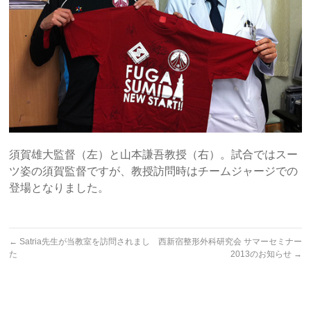
須賀雄大監督（左）と山本謙吾教授（右）。試合ではスー
ツ姿の須賀監督ですが、教授訪問時はチームジャージでの
登場となりました。
←
Satria先生が当教室を訪問されまし
西新宿整形外科研究会 サマーセミナー
た
2013のお知らせ
→