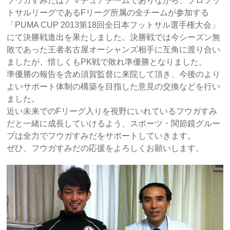
フウガすみだはアマチュアチームでありながら、プロフッ
トサルリーグであるFリーグ所属の全チームが参加する
「PUMA CUP 2013第18回全日本フットサル選手権大会」
にて決勝戦進出を果たしました。決勝戦では今シーズン無
敗であった王者名古屋オーシャンズ相手に互角に渡り合い
ましたが、惜しくもPK戦で敗れ準優勝となりました。
準優勝の報告を含め須賀監督に来院して頂き、今後のより
よいサポート体制の構築を目指した意見の交換などを行い
ました。
近い未来でのFリーグ入りを視野にいれているフウガすみ
だと一緒に成長していけるよう、スポーツ・関節鏡グルー
プは全力でフウガすみだをサポートしていきます。
ぜひ、フウガすみだの応援をよろしくお願いします。