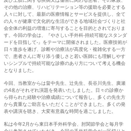
及び上肢に関する疾病又は傷害に関わる患者、その家族、
その他の治療、リハビリテーション等の援助を必要とする
人々に対して、最新の医療情報とサービスを提供し、全て
の人々が健康で文化的な生活ができる地域社会づくりと社
会全体の利益の増進に寄与することを目的とされておりま
す。今回の学会は、『やさしい手外科-持続可能なスタンダ
ードを目指して-』をテーマに開催されました。医療技術が
日々進歩を遂げ、診断や治療法が高度化・複雑化する一方
で、患者さんに寄り添う優しさと若い医師にも理解しやす
いシンプルで持続可能な診療のあり方について考える機会
となりました。
今回、当教室からは畠中先生、辻先生、長谷川先生、廣瀬
の4名がそれぞれ演題を発表いたしました。日々の診療か
ら得られた経験や治療成績について報告し、多くの先生方
から貴重なご助言をいただくことができました。多くの発
表や講演を聴き、大変有意義な時間を過ごしました。
私は今年2月から東日本手外科学会、肘関節学会と毎月学