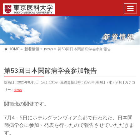
HOME
»
新着情報
»
news
»
第53回日本関節病学会参加報告
第53回日本関節病学会参加報告
投稿日 : 2025年8月5日（火）13:59
最終更新日時 : 2025年8月6日（水）9:16
カテゴ
リー :
news
関節班の関健です。
7月4－5日にホテルグランヴィア京都で行われた、日本関
節病学会に参加・発表を行ったので報告させていただきま
す。