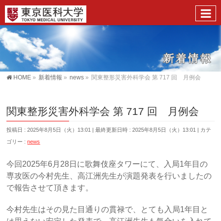
HOME
»
新着情報
»
news
»
関東整形災害外科学会 第 717 回 月例会
関東整形災害外科学会 第 717 回 月例会
投稿日 : 2025年8月5日（火）13:01
最終更新日時 : 2025年8月5日（火）13:01
カテ
ゴリー :
news
今回2025年6月28日に歌舞伎座タワーにて、入局1年目の
専攻医の今村先生、高江洲先生が演題発表を行いましたの
で報告させて頂きます。
今村先生はその見た目通りの貫禄で、とても入局1年目と