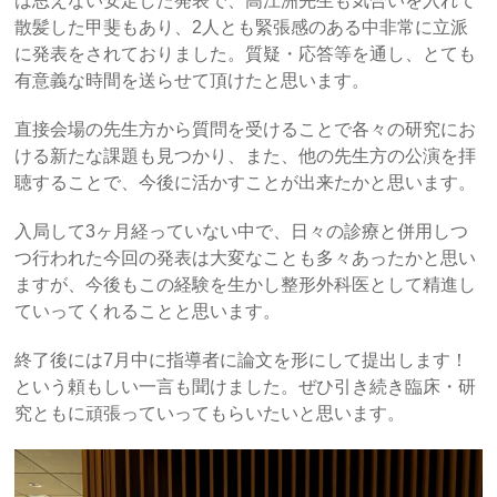
は思えない安定した発表で、高江洲先生も気合いを入れて
散髪した甲斐もあり、2人とも緊張感のある中非常に立派
に発表をされておりました。質疑・応答等を通し、とても
有意義な時間を送らせて頂けたと思います。
直接会場の先生方から質問を受けることで各々の研究にお
ける新たな課題も見つかり、また、他の先生方の公演を拝
聴することで、今後に活かすことが出来たかと思います。
入局して3ヶ月経っていない中で、日々の診療と併用しつ
つ行われた今回の発表は大変なことも多々あったかと思い
ますが、今後もこの経験を生かし整形外科医として精進し
ていってくれることと思います。
終了後には7月中に指導者に論文を形にして提出します！
という頼もしい一言も聞けました。ぜひ引き続き臨床・研
究ともに頑張っていってもらいたいと思います。