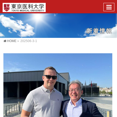
HOME
»
202506-3-1