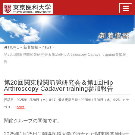
HOME
»
新着情報
»
news
»
第20回関東股関節鏡研究会＆第1回Hip Arthroscopy Cadaver training参加報
告
第20回関東股関節鏡研究会＆第1回Hip
Arthroscopy Cadaver training参加報告
投稿日 : 2025年1月29日（水）8:17
最終更新日時 : 2025年1月29日（水）9:23
カテ
ゴリー :
news
関節グループの関健です。
2025年1月25日に獨協医科大学で行われた関東股関節鏡研