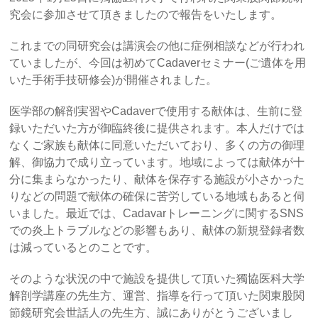
究会に参加させて頂きましたので報告をいたします。
これまでの同研究会は講演会の他に症例相談などが行われ
ていましたが、今回は初めてCadaverセミナー(ご遺体を用
いた手術手技研修会)が開催されました。
医学部の解剖実習やCadaverで使用する献体は、生前に登
録いただいた方が御臨終後に提供されます。本人だけでは
なくご家族も献体に同意いただいており、多くの方の御理
解、御協力で成り立っています。地域によっては献体が十
分に集まらなかったり、献体を保存する施設が小さかった
りなどの問題で献体の確保に苦労している地域もあると伺
いました。最近では、Cadavarトレーニングに関するSNS
での炎上トラブルなどの影響もあり、献体の新規登録者数
は減っているとのことです。
そのような状況の中で施設を提供して頂いた獨協医科大学
解剖学講座の先生方、運営、指導を行って頂いた関東股関
節鏡研究会世話人の先生方、誠にありがとうございまし