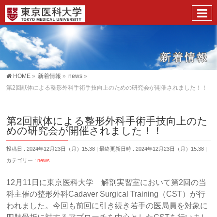
HOME
»
新着情報
»
news
»
第2回献体による整形外科手術手技向上のための研究会が開催されました！！
第2回献体による整形外科手術手技向上のた
めの研究会が開催されました！！
投稿日 : 2024年12月23日（月）15:38
最終更新日時 : 2024年12月23日（月）15:38
カテゴリー :
news
12月11日に東京医科大学 解剖実習室において第2回の当
科主催の整形外科Cadaver Surgical Training（CST）が行
われました。今回も前回に引き続き若手の医局員を対象に