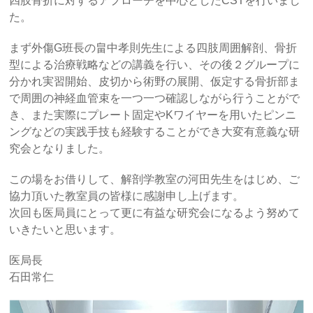
四肢骨折に対するアプローチを中心としたCSTを行いまし
た。
まず外傷G班長の畠中孝則先生による四肢周囲解剖、骨折
型による治療戦略などの講義を行い、その後２グループに
分かれ実習開始、皮切から術野の展開、仮定する骨折部ま
で周囲の神経血管束を一つ一つ確認しながら行うことがで
き、また実際にプレート固定やKワイヤーを用いたピンニ
ングなどの実践手技も経験することができ大変有意義な研
究会となりました。
この場をお借りして、解剖学教室の河田先生をはじめ、ご
協力頂いた教室員の皆様に感謝申し上げます。
次回も医局員にとって更に有益な研究会になるよう努めて
いきたいと思います。
医局長
石田常仁