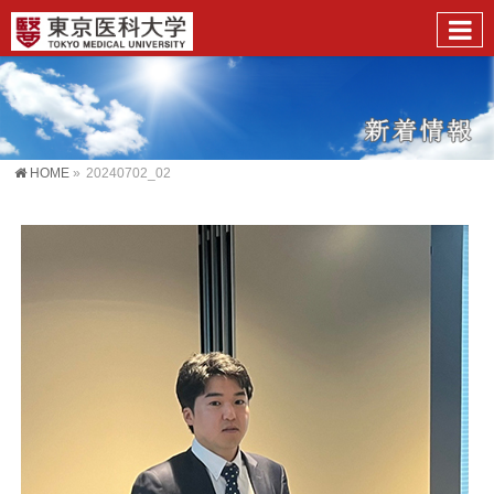
HOME
»
20240702_02