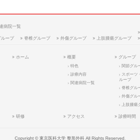
連病院一覧
グループ
脊椎グループ
外傷グループ
上肢腫瘍グループ
ホーム
概要
グループ
特色
関節グル
診療内容
スポーツ
ループ
関連病院一覧
脊椎グル
外傷グル
上肢腫瘍
研修
アクセス
診療時間
Copyright ©
東京医科大学 整形外科
All Rights Reserved.