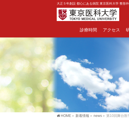
大正５年創設 都心にある病院 東京医科大学 整形
診療時間
アクセス
HOME
»
新着情報
»
news
»
第10回舞台