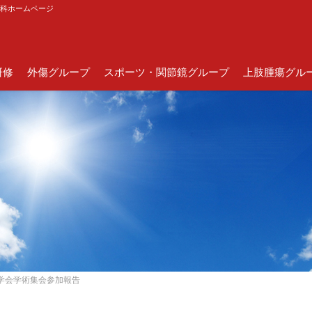
外科ホームページ
研修
外傷グループ
スポーツ・関節鏡グループ
上肢腫瘍グル
医学会学術集会参加報告