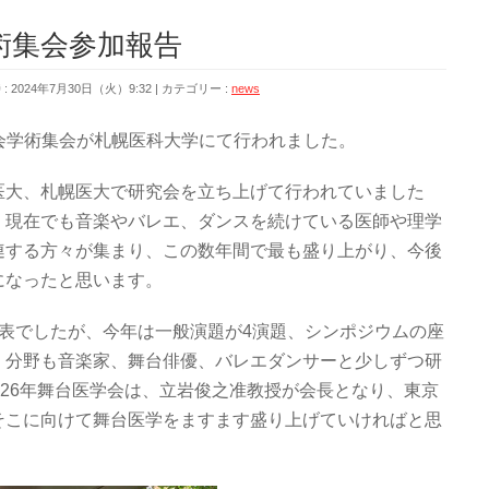
術集会参加報告
 2024年7月30日（火）9:32
カテゴリー :
news
医学会学術集会が札幌医科大学にて行われました。
医大、札幌医大で研究会を立ち上げて行われていました
。現在でも音楽やバレエ、ダンスを続けている医師や理学
連する方々が集まり、この数年間で最も盛り上がり、今後
になったと思います。
表でしたが、今年は一般演題が4演題、シンポジウムの座
。分野も音楽家、舞台俳優、バレエダンサーと少しずつ研
026年舞台医学会は、立岩俊之准教授が会長となり、東京
そこに向けて舞台医学をますます盛り上げていければと思