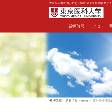
大正５年創設 都心にある病院 東京医科大学 整形
診療時間
アクセス
HOME
»
新着情報
»
news
»
日本脊椎脊髄