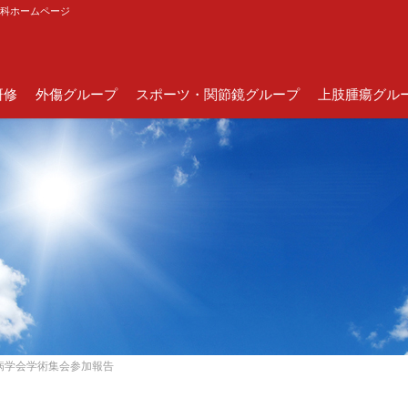
外科ホームページ
研修
外傷グループ
スポーツ・関節鏡グループ
上肢腫瘍グル
病学会学術集会参加報告