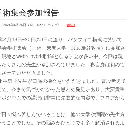
学術集会参加報告
 2024年4月26日（金）16:29
カテゴリー :
news
4年4月18日~20日の3日に渡り、パシフィコ横浜に於いて
学会学術集会（主催：東海大学、渡辺雅彦教授）に参加さ
地とwebのhybrid開催となる学会が多い中、今回は現
らたくさんの先生が参加されていました。私自身は初めて
ごさせていただきました。
の小林昂之先生が口演の機会をいただきました。普段考えて
とで、今まで気づかなかった思わぬ発見があり、大変貴重
ンポジウムでの講演は非常に先進的な内容で、フロアから
が日々悩み苦しんでいることは、他の大学や病院の先生方
いうことでした。その悩みがひとつでも多く解消されるよ