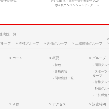
のための研究
第67回日本手外科学会学術集会 2024
@奈良コンベンションセンター
→
連病院一覧
グループ
脊椎グループ
外傷グループ
上肢腫瘍グループ
ホーム
概要
グループ
特色
関節グル
診療内容
スポーツ
ループ
関連病院一覧
脊椎グル
外傷グル
上肢腫瘍
研修
アクセス
診療時間