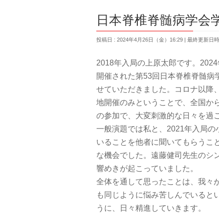
日本脊椎脊髄病学会
投稿日 : 2024年4月26日（金）16:29
最終更新日時 :
2018年入局の上原太郎です。202
開催された第53回日本脊椎脊髄病
せていただきました。コロナ以降、現
地開催のみということで、全国か
の参加で、大変刺激的な日々を過
一般演題では私と、2021年入局
いることを他者に聞いてもらうこ
な機会でした。遠藤健司先生のシ
響めきが起こっていました。
全体を通して思ったことは、我々
も同じように悩み苦しんでいると
うに、日々精進していきます。