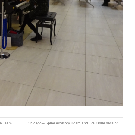
ue Team
Chicago – Spine Advisory Board and live tissue session
→