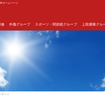
外科ホームページ
研修
外傷グループ
スポーツ・関節鏡グループ
上肢腫瘍グル
ンサート