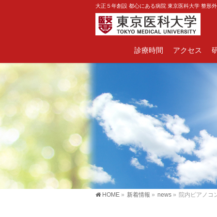
大正５年創設 都心にある病院 東京医科大学 整形
診療時間
アクセス
HOME
»
新着情報
»
news
»
院内ピアノコ