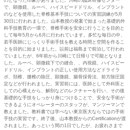
のとなった印象がありました。川崎の臨床研修センター
で、顕微鏡、ルーペ、ハイスピードドリル、インプラント
のなどを使用した脊椎基本手技についての実習訓練が5月
30日に行われました。山本教授の発案で始まった基礎的外
科手技教育の一環で、脊椎手術を安全に行うことを目的と
して毎年5月から6月に行われています。多忙な毎日の中、
若手医師にじっくり手術手技を教える時間と空間を作るこ
とを目的に始まりました。以前は福島まで前泊して行われ
ていましたが、6年前から川崎にて日帰りで可能となりま
した。ルーペ、顕微鏡下での縫合、、内視鏡、ハイスピー
ドドリル、インプラントの正しい使用方法などドライラ
ボ、頚椎、腰椎の除圧、顕微鏡、腸骨採骨法、前方除圧固
定などが行われました。実習前には、医師として外科医と
しての心構えから、解剖などのレクチャーを行い、その後
基礎的な手技をしっかり身につけることで、安全な手術が
できるようにオペレーターのスタッフが、マンツーマンで
教えました。教科書では学べない東京医大ならではの手術
手技の実習です。終了後、山本教授からのCertificationが渡
されました。あっという間の1日でしたが、お疲れさまで