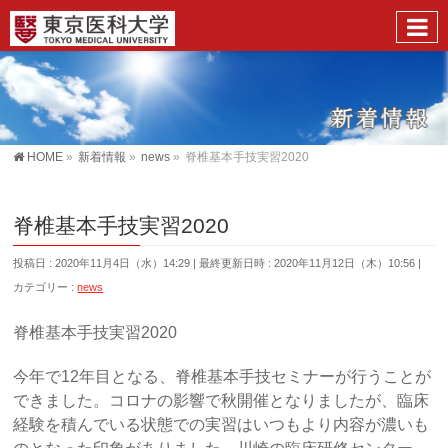
HOME
»
新着情報
»
news
»
脊椎基本手技実習2020
脊椎基本手技実習2020
投稿日 : 2020年11月4日（水）14:29
最終更新日時 : 2020年11月12日（木）10:56
カテゴリー :
news
脊椎基本手技実習2020
今年で12年目となる、脊椎基本手技セミナーが行うことが
できました。コロナの影響で秋開催となりましたが、臨床
経験を積んでいる状態での実習はいつもより内容が濃いも