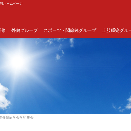
外科ホームページ
研修
外傷グループ
スポーツ・関節鏡グループ
上肢腫瘍グル
脊椎脊髄病学会学術集会