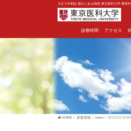
大正５年創設 都心にある病院 東京医科大学 整形
診療時間
アクセス
HOME
»
新着情報
»
news
»
第52回日本