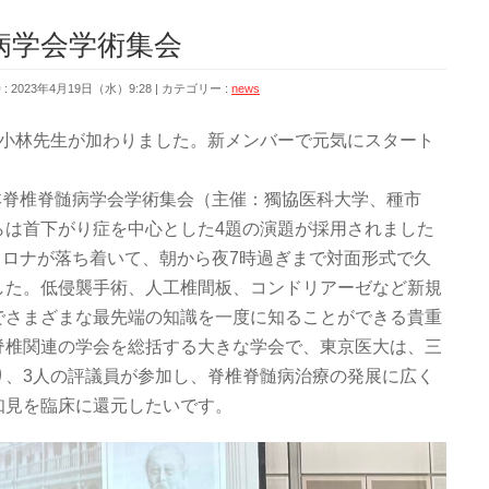
病学会学術集会
 2023年4月19日（水）9:28
カテゴリー :
news
、小林先生が加わりました。新メンバーで元気にスタート
日本脊椎脊髄病学会学術集会（主催：獨協医科大学、種市
らは首下がり症を中心とした4題の演題が採用されました
、コロナが落ち着いて、朝から夜7時過ぎまで対面形式で久
した。低侵襲手術、人工椎間板、コンドリアーゼなど新規
でさまざまな最先端の知識を一度に知ることができる貴重
脊椎関連の学会を総括する大きな学会で、東京医大は、三
り、3人の評議員が参加し、脊椎脊髄病治療の発展に広く
知見を臨床に還元したいです。