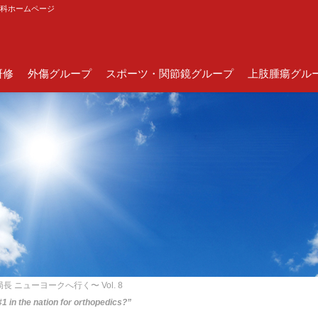
外科ホームページ
研修
外傷グループ
スポーツ・関節鏡グループ
上肢腫瘍グル
 ニューヨークへ行く〜 Vol. 8
1 in the nation for orthopedics?”