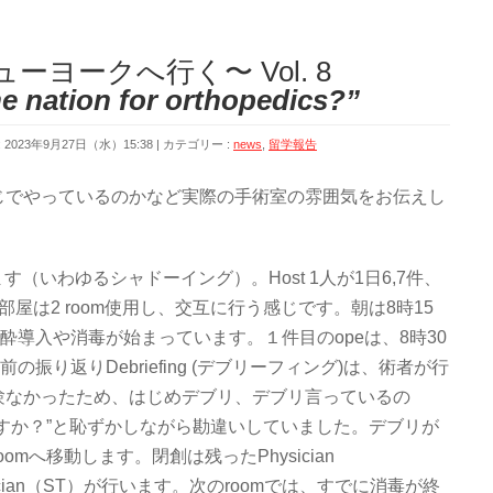
ーヨークへ行く〜 Vol. 8
he nation for orthopedics?”
2023年9月27日（水）15:38
カテゴリー :
news
,
留学報告
じでやっているのかなど実際の手術室の雰囲気をお伝えし
ます（いわゆるシャドーイング）。Host 1人が1日6,7件、
屋は2 room使用し、交互に行う感じです。朝は8時15
酔導入や消毒が始まっています。１件目のopeは、8時30
創前の振り返りDebriefing (デブリーフィング)は、術者が行
験なかったため、はじめデブリ、デブリ言っているの
すか？”と恥ずかしながら勘違いしていました。デブリが
roomへ移動します。閉創は残ったPhysician
 Technician（ST）が行います。次のroomでは、すでに消毒が終