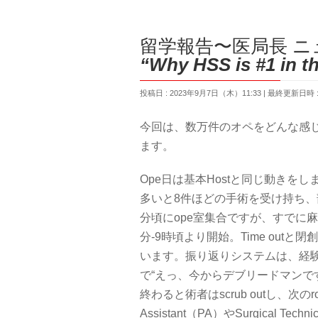
留学報告〜医局長 ニュ
“Why HSS is #1 in t
投稿日 : 2023年9月7日（木）11:33
最終更新日時 : 
今回は、数万件のオペをどんな感
ます。
Ope日は基本Hostと同じ動きをし
多いと8件ほどの手術を受け持ち、部
分頃にope室集合ですが、すでに麻
分-9時頃より開始。Time outと閉
います。振り返りシステムは、経
で“えっ、今からデブリードマンで
終わると術者はscrub outし、次の
Assistant（PA）やSurgical