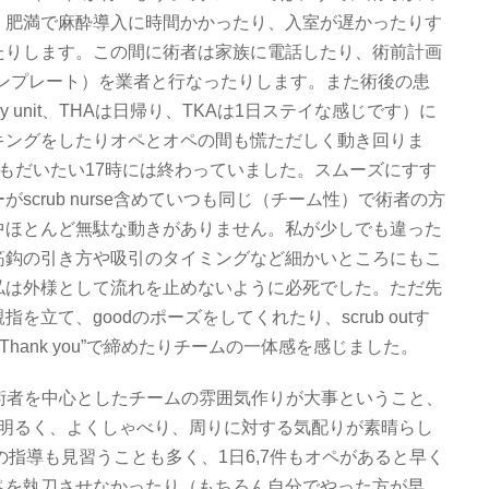
、肥満で麻酔導入に時間かかったり、入室が遅かったりす
たりします。この間に術者は家族に電話したり、術前計画
テンプレート）を業者と行なったりします。また術後の患
gery unit、THAは日帰り、TKAは1日ステイな感じです）に
キングをしたりオペとオペの間も慌ただしく動き回りま
もだいたい17時には終わっていました。スムーズにすす
scrub nurse含めていつも同じ（チーム性）で術者の方
中ほとんど無駄な動きがありません。私が少しでも違った
筋鈎の引き方や吸引のタイミングなど細かいところにもこ
私は外様として流れを止めないように必死でした。ただ先
立て、goodのポーズをしてくれたり、scrub outす
で“Thank you”で締めたりチームの一体感を感じました。
術者を中心としたチームの雰囲気作りが大事ということ、
常に明るく、よくしゃべり、周りに対する気配りが素晴らし
に対しての指導も見習うことも多く、1日6,7件もオペがあると早く
ペを執刀させなかったり（もちろん自分でやった方が早