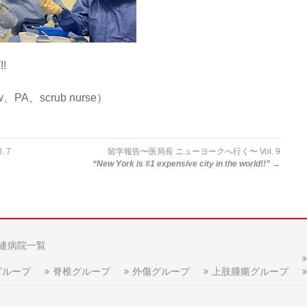
!
、PA、scrub nurse）
 7
留学報告〜医局長 ニューヨークへ行く〜 Vol. 9
“New York is #1 expensive city in the world!!”
→
連病院一覧
グループ
脊椎グループ
外傷グループ
上肢腫瘍グループ