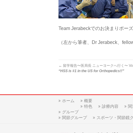
Team Jerabeckでのお決まりポーズ!
（左から筆者、Dr Jerabeck、fellow
←
留学報告〜医局長 ニューヨークへ行く〜 Vol.
“HSS is #1 in the US for Orthopedics!!”
ホーム
概要
特色
診療内容
関
グループ
関節グループ
スポーツ・関節鏡