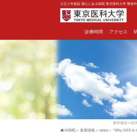
大正５年創設 都心にある病院 東京医科大学 整形
診療時間
アクセス
留学報告〜医局長
HOME
»
新着情報
»
news
»
“Why HSS is #