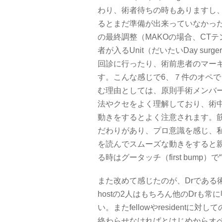
わり、術者待ちの時もありますし
るとまだ準備が出来っていなかっ
の最終調整（MAKOの場合、CT
者が入るUnit（だいたいDay sur
回診に行ったり、術前患者のマー
す。こんな感じで6、７件のオペで
む理由としては、原則手術メンバーが
法やクセをよく理解しており、術
動きをするとよく注意されます。
だわりがあり、プロ意識を感じ、
を読んでスムーズな動きをすると親指を
る時はグータッチ（first bump）
また改めて感じたのが、Drである
hostの2人はもちろん他のDrも
い。またfellowやresident
終わらせなければとはじめからオ