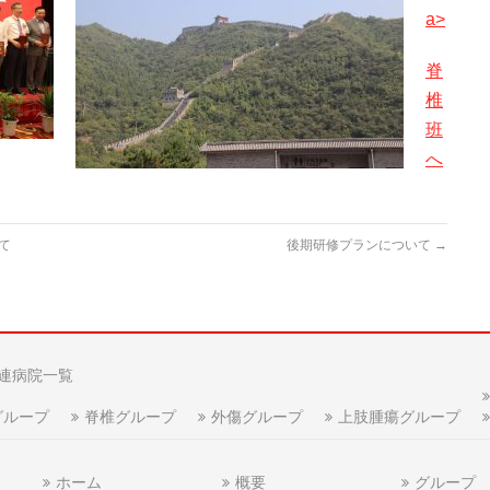
a>
脊
椎
班
へ
て
後期研修プランについて
→
連病院一覧
グループ
脊椎グループ
外傷グループ
上肢腫瘍グループ
ホーム
概要
グループ