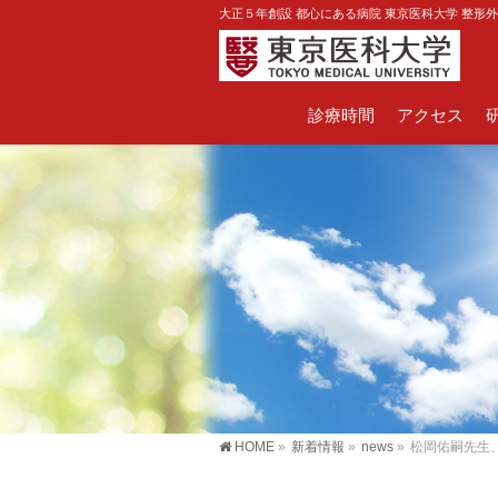
大正５年創設 都心にある病院 東京医科大学 整形
診療時間
アクセス
HOME
»
新着情報
»
news
»
松岡佑嗣先生