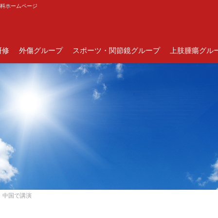
外科ホームページ
研修
外傷グループ
スポーツ・関節鏡グループ
上肢腫瘍グル
、中国で講演