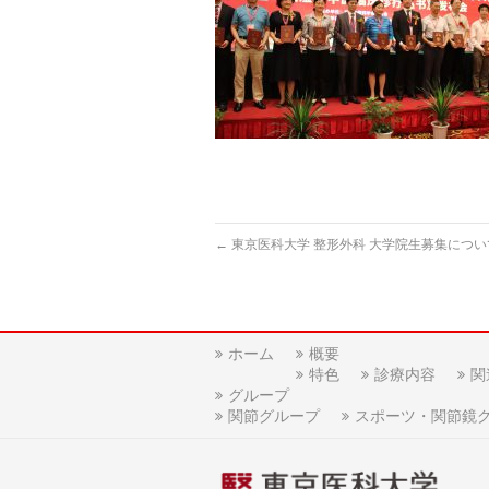
←
東京医科大学 整形外科 大学院生募集につい
ホーム
概要
特色
診療内容
関
グループ
関節グループ
スポーツ・関節鏡