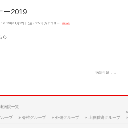
ー2019
 2019年11月22日（金）9:50
カテゴリー :
news
ちら
病院引越し
→
連病院一覧
グループ
脊椎グループ
外傷グループ
上肢腫瘍グループ