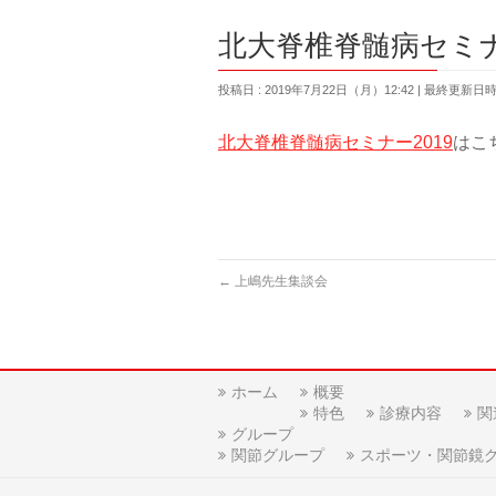
北大脊椎脊髄病セミナ
投稿日 : 2019年7月22日（月）12:42
最終更新日時 :
北大脊椎脊髄病セミナー2019
はこ
←
上嶋先生集談会
ホーム
概要
特色
診療内容
関
グループ
関節グループ
スポーツ・関節鏡