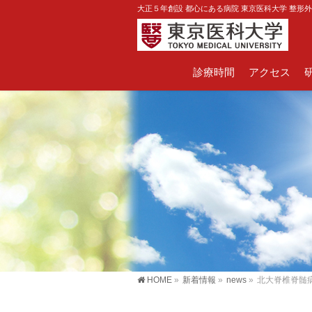
大正５年創設 都心にある病院 東京医科大学 整形
診療時間
アクセス
HOME
»
新着情報
»
news
»
北大脊椎脊髄病