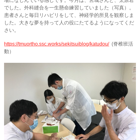
場になじんでいる感じです。今月は、宮城さんと、太原君
でした。外科縫合を一生懸命練習していました（写真）。
患者さんと毎日リハビリをして、神経学的所見を観察しま
した。大きな夢を持って人の役にたてるようになってくだ
さい。
https://tmuortho.ssc.works/sekitsuiblog/katudou/
(脊椎班活
動）